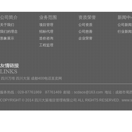
公司简介
业务范围
资质荣誉
新闻中
关于我们
项目管理
公司资质
公司新闻
我们的理念
招标代理
公司慈善
行业新闻
形象展示
造价咨询
企业荣誉
工程监理
四川万维
四川大策
成都400电话直卖网
服务热线：028-87761869 87761469 邮箱：scdace@163.com 地址：成都
COPYRIGHT © 2014 四川大策项目管理有限公司 ALL RIGHTS RESERVED.
www.s