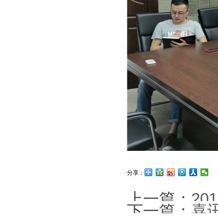
分享：
上一篇：
2
下一篇：
喜