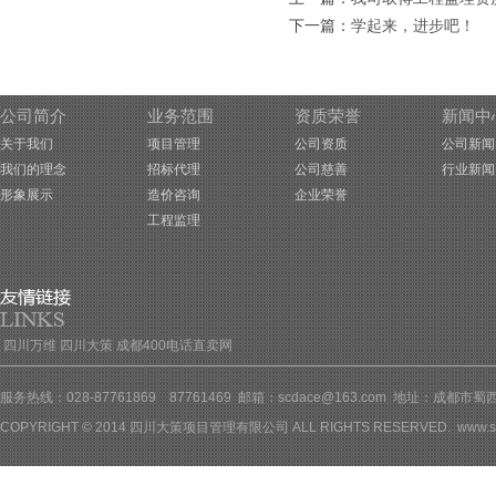
下一篇：
学起来，进步吧！
公司简介
业务范围
资质荣誉
新闻中
关于我们
项目管理
公司资质
公司新闻
我们的理念
招标代理
公司慈善
行业新闻
形象展示
造价咨询
企业荣誉
工程监理
四川万维
四川大策
成都400电话直卖网
服务热线：028-87761869 87761469 邮箱：scdace@163.com 地址：成都
COPYRIGHT © 2014 四川大策项目管理有限公司 ALL RIGHTS RESERVED.
www.s