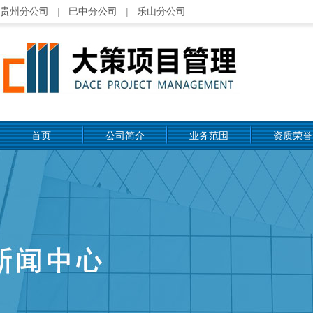
贵州分公司
|
巴中分公司
|
乐山分公司
首页
公司简介
业务范围
资质荣誉