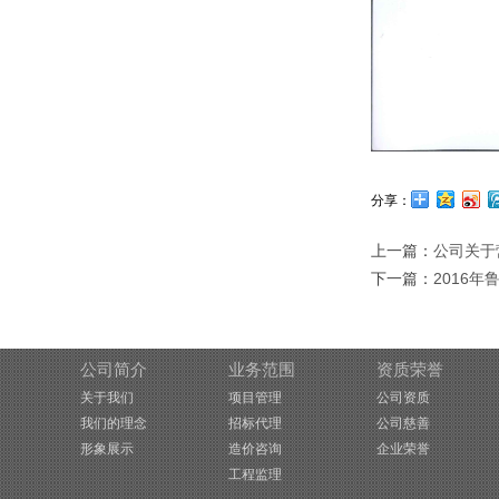
分享：
上一篇：
公司关于
下一篇：
2016年
公司简介
业务范围
资质荣誉
关于我们
项目管理
公司资质
我们的理念
招标代理
公司慈善
形象展示
造价咨询
企业荣誉
工程监理