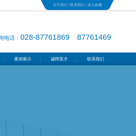
关于我们
/
联系我们
/
加入收藏
028-87761869 87761469
询电话：
案例展示
诚聘英才
联系我们