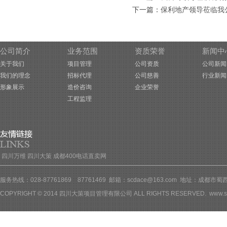
下一篇：
保利地产领导莅临我
公司简介
业务范围
资质荣誉
新闻中
关于我们
项目管理
公司资质
公司新闻
我们的理念
招标代理
公司慈善
行业新闻
形象展示
造价咨询
企业荣誉
工程监理
四川万维
四川大策
成都400电话直卖网
服务热线：028-87761869 87761469 邮箱：scdace@163.com 地址：成都
COPYRIGHT © 2014 四川大策项目管理有限公司 ALL RIGHTS RESERVED.
www.s