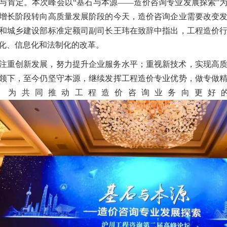
与肯定。本次峰会以“基石与本源——造价咨询专业发展探索”为
增长阶段转向高质量发展阶段的今天，造价咨询企业需要改变
和城乡建设部标准定额司副司长王玮在致辞中指出，工程造价
化、信息化和法制化的改革。
注重
创新发展，努力提升企业服务水平；重视新技术，实现高
领下，至今仍
坚守本源，继续发挥工程造价专业优势，做专做
，
为
共同推动工程造价咨询业务向更好