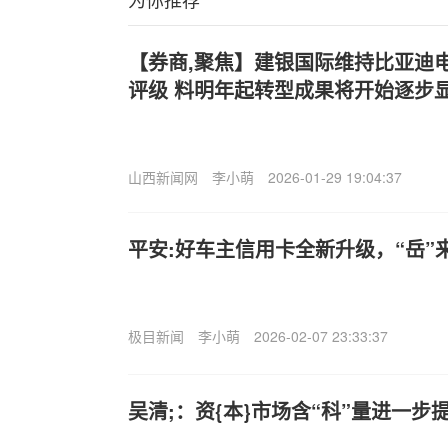
【券商,聚焦】建银国际维持比亚迪电子
评级 料明年起转型成果将开始逐步
山西新闻网
李小萌
2026-01-29 19:04:37
平安:好车主信用卡全新升级，“岳”
极目新闻
李小萌
2026-02-07 23:33:37
吴清;：资{本}市场含“科”量进一步