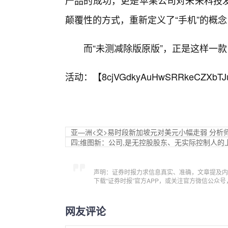
产品的成功，更是苹果公司对未来科技
颠覆性的方式，重新定义了“手机”的概
而“未测减除版原版”，正是这样一
活动：【
8cjVGdkyAuHwSRRkeCZXbTJ
亚—洲<交>易时段新加坡元对美元小幅走弱 分析
四;维图新：公司,是无控股股东、无实际控制人的
声明：证券时报力求信息真实、准确，文章提及内
下载“证券时报”官方APP，或关注官方微信公众
网友评论