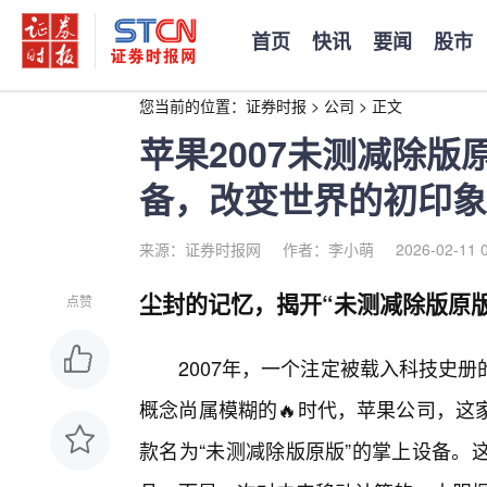
首页
快讯
要闻
股市
您当前的位置：
证券时报
>
公司
>
正文
苹果2007未测减除
备，改变世界的初印象
来源：证券时报网
作者：李小萌
2026-02-11 
尘封的记忆，揭开“未测减除版原版
点赞
2007年，一个注定被载入科技史
概念尚属模糊的🔥时代，苹果公司，这
款名为“未测减除版原版”的掌上设备。