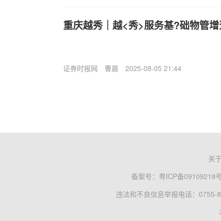
重庆越秀｜越<秀>服务基?础物管增
证券时报网
曹晨
2025-08-05 21:44
关
备案号：
粤ICP备09109218
违法和不良信息举报电话：0755-83